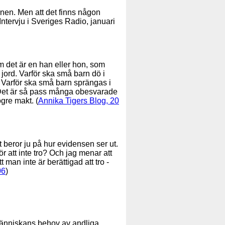
onen. Men att det finns någon
Intervju i Sveriges Radio, januari
m det är en han eller hon, som
r jord. Varför ska små barn dö i
 Varför ska små barn sprängas i
ig? Det är så pass många obesvarade
ögre makt. (
Annika Tigers Blog, 20
det beror ju på hur evidensen ser ut.
för att inte tro? Och jag menar att
t man inte är berättigad att tro -
06
)
å människans behov av andliga