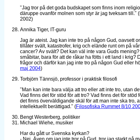
"Jag tror på det goda budskapet som finns inom religi
däruppe ovanför molnen som styr är jag tveksam till." (
2002)
Annika Tiger, IT-guru
Jag är ateist. Jag kan inte tro på någon Gud, oavsett o
tillåter svält, katastrofer, krig och elände runt om på vå
cancer? Av svält? Det kan väl inte vara Guds mening?
småbitar, bara för att de råkar ha fötts i ett land i kr
frågor och därför kan jag inte tro på någon Gud eller h
maj 2004
)
Torbjörn Tännsjö, professor i praktisk filosofi
"Man kan inte bara välja att tro eller att inte tro, utan 
Vad finns det för stöd för att tro? Vad finns det för stöd 
det finns överväldigande skäl för att man inte ska tro, at
intellektuellt berättigad." (
Filosofiska Rummet 8/10 20
Bengt Westerberg, politiker
Michael Wiehe, musiker
Har du gått ur Svenska kyrkan?
- Nej. Även om jag inte tror på Gud, tror jag starkt p