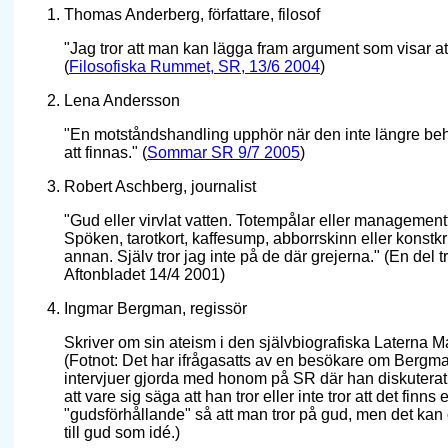
Thomas Anderberg, författare, filosof
"Jag tror att man kan lägga fram argument som visar att
(
Filosofiska Rummet, SR, 13/6 2004
)
Lena Andersson
"En motståndshandling upphör när den inte längre be
att finnas." (
Sommar SR 9/7 2005
)
Robert Aschberg, journalist
"Gud eller virvlat vatten. Totempålar eller managementfi
Spöken, tarotkort, kaffesump, abborrskinn eller konstkr
annan. Själv tror jag inte på de där grejerna." (En del t
Aftonbladet 14/4 2001)
Ingmar Bergman, regissör
Skriver om sin ateism i den självbiografiska Laterna 
(Fotnot: Det har ifrågasatts av en besökare om Bergman
intervjuer gjorda med honom på SR där han diskuterat si
att vare sig säga att han tror eller inte tror att det finn
"gudsförhållande" så att man tror på gud, men det kan 
till gud som idé.)