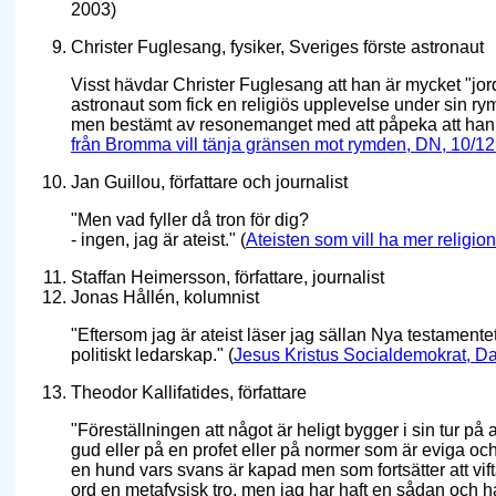
2003)
Christer Fuglesang, fysiker, Sveriges förste astronaut
Visst hävdar Christer Fuglesang att han är mycket "jo
astronaut som fick en religiös upplevelse under sin r
men bestämt av resonemanget med att påpeka att han sj
från Bromma vill tänja gränsen mot rymden, DN, 10/1
Jan Guillou, författare och journalist
"Men vad fyller då tron för dig?
- ingen, jag är ateist." (
Ateisten som vill ha mer religi
Staffan Heimersson, författare, journalist
Jonas Hållén, kolumnist
"Eftersom jag är ateist läser jag sällan Nya testamentet
politiskt ledarskap." (
Jesus Kristus Socialdemokrat, Da
Theodor Kallifatides, författare
"Föreställningen att något är heligt bygger i sin tur på 
gud eller på en profet eller på normer som är eviga oc
en hund vars svans är kapad men som fortsätter att v
ord en metafysisk tro, men jag har haft en sådan och ha