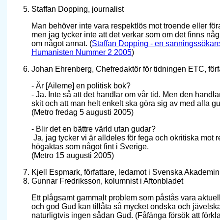
Staffan Dopping, journalist
Man behöver inte vara respektlös mot troende eller föra
men jag tycker inte att det verkar som om det finns någ
om något annat. (
Staffan Dopping - en sanningssökare
Humanisten Nummer 2 2005
)
Johan Ehrenberg, Chefredaktör för tidningen ETC, förf
- Är [Aileme] en politisk bok?
- Ja. Inte så att det handlar om vår tid. Men den handlar
skit och att man helt enkelt ska göra sig av med alla gu
(Metro fredag 5 augusti 2005)
- Blir det en bättre värld utan gudar?
­ Ja, jag tycker vi är alldeles för fega och okritiska mot
högaktas som något fint i Sverige.
(Metro 15 augusti 2005)
Kjell Espmark, författare, ledamot i Svenska Akademin
Gunnar Fredriksson, kolumnist i Aftonbladet
Ett plågsamt gammalt problem som påstås vara aktuellt
och god Gud kan tillåta så mycket ondska och jävelskap
naturligtvis ingen sådan Gud. (Fåfänga försök att förkl