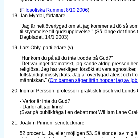
(
Filosofiska Rummet 8/10 2006
)
Jan Myrdal, författare
"Jag är helt övertygad om att jag kommer att dö så som j
tillstymmelse till gudsupplevelse." (Så länge det finn
Dagbladet, 14/1 2003)
Lars Ohly, partiledare (v)
"Hur kom du på att du inte trodde på Gud?"
"Det var inget dramatiskt, jag kände aldrig pressen hemi
religiösa. Jag har verkligen försökt att vara agnostiker, 
fullständigt misslyckats. Jag är övertygad ateist och tr
människan." (
Om barnen säger ifrån hoppar jag av job
Ingmar Persson, professor i praktisk filosofi vid Lunds 
- Varför är inte du Gud?
- Därför att jag finns!
(Svar på publikfråga i en debatt mot William Lane Cra
Joakim Pirinen, serietecknare
52 procent... Ja, eller möjligen 53. Så stor del av mig är