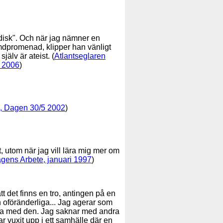
rdisk". Och när jag nämner en
ymdpromenad, klipper han vänligt
älv är ateist. (
Atlantseglaren
2 2006
)
on, Dagen 30/5 2002
)
, utom när jag vill lära mig mer om
gens Arbete, januari 1997
)
att det finns en tro, antingen på en
h oföränderliga... Jag agerar som
ifta med den. Jag saknar med andra
r vuxit upp i ett samhälle där en