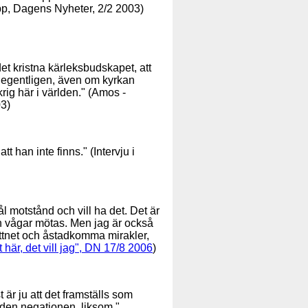
pp, Dagens Nyheter, 2/2 2003)
 det kristna kärleksbudskapet, att
rt egentligen, även om kyrkan
rig här i världen." (Amos -
03)
t han inte finns." (Intervju i
l motstånd och vill ha det. Det är
n vågar mötas. Men jag är också
vattnet och åstadkomma mirakler,
t här, det vill jag", DN 17/8 2006
)
t är ju att det framställs som
tt, den negationen, liksom."