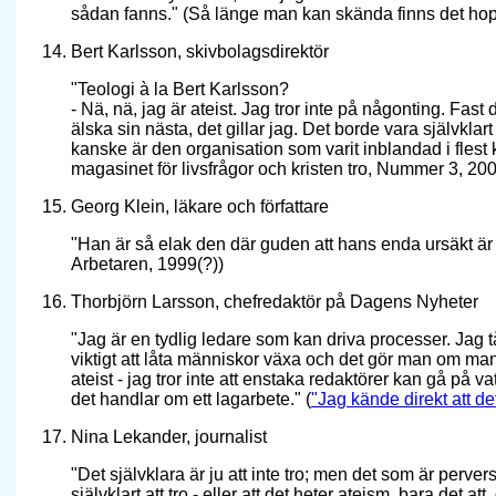
sådan fanns." (Så länge man kan skända finns det ho
Bert Karlsson, skivbolagsdirektör
"Teologi à la Bert Karlsson?
- Nä, nä, jag är ateist. Jag tror inte på någonting. Fast
älska sin nästa, det gillar jag. Det borde vara självkla
kanske är den organisation som varit inblandad i flest k
magasinet för livsfrågor och kristen tro, Nummer 3, 20
Georg Klein, läkare och författare
"Han är så elak den där guden att hans enda ursäkt är at
Arbetaren, 1999(?))
Thorbjörn Larsson, chefredaktör på Dagens Nyheter
"Jag är en tydlig ledare som kan driva processer. Jag tå
viktigt att låta människor växa och det gör man om ma
ateist - jag tror inte att enstaka redaktörer kan gå på 
det handlar om ett lagarbete." (
"Jag kände direkt att de
Nina Lekander, journalist
"Det självklara är ju att inte tro; men det som är pervers
självklart att tro - eller att det heter ateism, bara det a