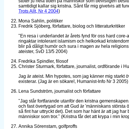
stöter ju hela tiden på människor som bevisligen besit
samtidigt kallar sig kristna. Sånt får mig givetvis att fun
Trots Allt, Nr 4 2004
)
Mona Sahlin, politiker
Fredrik Sjöberg, författare, biolog och litteraturkritiker
"En resa i underlandet är årets fynd för oss hard core-a
ringaktar intolerant islamism och helkorkad kristendom
blir på dåligt humör och sura i magen av hela religions
ateister, SvD 13/5 2004)
Fredrika Spindler, filosof
Christer Sturmark, författare, journalist, ordförande i 
Jag är ateist. Min hypotes, som jag känner mig starkt ö
existerar. (Jag är en sökare!, Humanist-Info Nr 3 2005)
Lena Sundström, journalist och författare
"Jag står fortfarande utanför den kristna gemenskapen. Oc
och fast övertygad om att Gud är 'människans största
så fint har uttryckt det). Det som har hänt är att jag ha
människor som tror." (Kristna får det att krypa i min kr
Annika Sörenstam, golfproffs