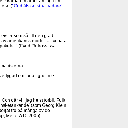
ter skarpare hjärnor än jag och
dera. (
"Gud älskar sina hädare",
teister som så till den grad
 av amerikansk modell att vi bara
paketet." (Fynd för trosvissa
Humanisterna
vertygad om, är att gud inte
h där vill jag helst förbli. Fullt
 önsketänkande' (som Georg Klein
r börjat tro på många av de
opp, Metro 7/10 2005)