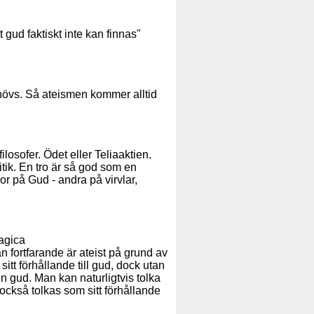
 gud faktiskt inte kan finnas"
hövs. Så ateismen kommer alltid
losofer. Ödet eller Teliaaktien.
itik. En tro är så god som en
ror på Gud - andra på virvlar,
Magica
 fortfarande är ateist på grund av
tt förhållande till gud, dock utan
s en gud. Man kan naturligtvis tolka
också tolkas som sitt förhållande