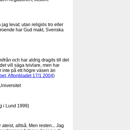
ag levat; utan religiös tro eller
s troende har Gud makt, Svenska
från och har aldrig dragits till det
det vill säga tvivlare, men har
or inte på ett högre väsen än
bet, Aftonbladet 17/1 2004
)
Universitet
ig i Lund 1999)
 ateist, alltså. Men resten... Jag