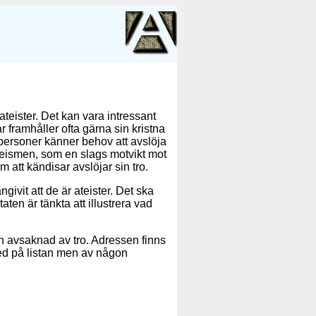
teister. Det kan vara intressant
ar framhåller ofta gärna sin kristna
 personer känner behov att avslöja
a ateismen, som en slags motvikt mot
tt kändisar avslöjar sin tro.
givit att de är ateister. Det ska
taten är tänkta att illustrera vad
in avsaknad av tro. Adressen finns
ed på listan men av någon