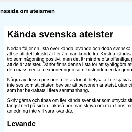
ionssida om ateismen
Kända svenska ateister
Nedan följer en lista över kända levande och döda svenska a
att se att det faktiskt är fler än man kunde tro. Kristna kändis
tro som någonting positivt, men det är mindre ofta offentliga
att de är ateister. Därför finns denna lista för att synliggör
den massmediala exponeringen som kristendomen får genom a
Några av dessa personer citeras för att belysa att de själva an
inte ses som att citaten bevisar att personen är ateist, utan ci
som har bekräftats i flera sammanhang.
Skriv gärna och tipsa om fler kända svenskar som uttryckt s
längst ned på sidan. Likaså bör man skriva om man finns m
anledning inte vill vara kvar där.
Levande