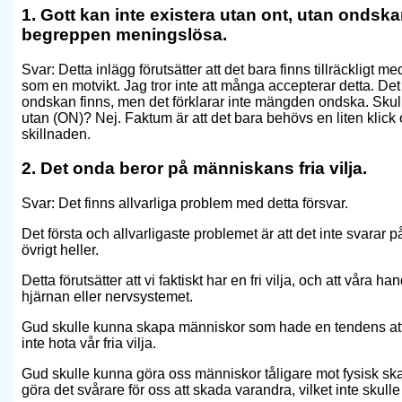
1. Gott kan inte existera utan ont, utan ondsk
begreppen meningslösa.
Svar: Detta inlägg förutsätter att det bara finns tillräckligt m
som en motvikt. Jag tror inte att många accepterar detta. Det ä
ondskan finns, men det förklarar inte mängden ondska. Skul
utan (ON)? Nej. Faktum är att det bara behövs en liten klick o
skillnaden.
2. Det onda beror på människans fria vilja.
Svar: Det finns allvarliga problem med detta försvar.
Det första och allvarligaste problemet är att det inte svarar p
övrigt heller.
Detta förutsätter att vi faktiskt har en fri vilja, och att våra h
hjärnan eller nervsystemet.
Gud skulle kunna skapa människor som hade en tendens att 
inte hota vår fria vilja.
Gud skulle kunna göra oss människor tåligare mot fysisk s
göra det svårare för oss att skada varandra, vilket inte skulle h