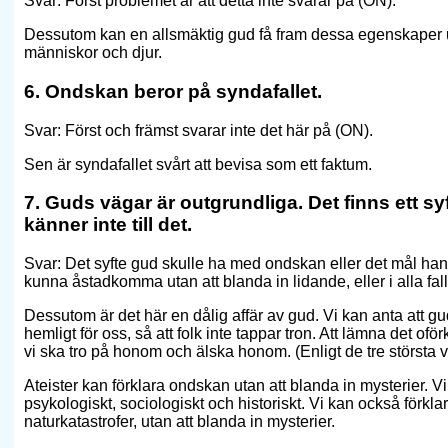
Svar: Först problemet är att detta inte svarar på (ON).
Dessutom kan en allsmäktig gud få fram dessa egenskaper ut
människor och djur.
6. Ondskan beror på syndafallet.
Svar: Först och främst svarar inte det här på (ON).
Sen är syndafallet svårt att bevisa som ett faktum.
7. Guds vägar är outgrundliga. Det finns ett 
känner inte till det.
Svar: Det syfte gud skulle ha med ondskan eller det mål ha
kunna åstadkomma utan att blanda in lidande, eller i alla fall
Dessutom är det här en dålig affär av gud. Vi kan anta att gud
hemligt för oss, så att folk inte tappar tron. Att lämna det oförk
vi ska tro på honom och älska honom. (Enligt de tre största v
Ateister kan förklara ondskan utan att blanda in mysterier. V
psykologiskt, sociologiskt och historiskt. Vi kan också förklar
naturkatastrofer, utan att blanda in mysterier.