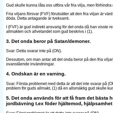
Gud skulle kunna låta oss utföra vår fria vilja, men förhindra
Fria viljans försvar (FVF) förutsätter att den fria viljan är vär
döda. Detta antagande är tveksamt.
I (FVF) är gud indirekt ansvarig för det onda då han visste r
allmakten och allvetandet som gud beskrivs i (1).
3. Det onda beror på Satan/demoner.
Svar: Detta svarar inte på (ON).
Dessutom, om man antar att det onda beror på den fria vilja
ovanstående invändningar.
4. Ondskan är en varning.
Svar: Första problemet med detta är att det inte svarar på (
problem för guds allmakt, (1) då en allsmäktig gud skulle ku
5. Det onda används för att få fram det bästa
jordbävning t.ex föder hjältemod, hjälpsamhe