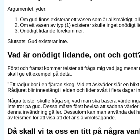
Argumentet lyder:
Om gud finns existerar ett väsen som är allsmäktigt, al
Om ett väsen av typ (1) existerar skulle inget onödigt
Onödigt lidande förekommer.
Slutsats: Gud existerar inte.
Vad är onödigt lidande, ont och gott
Först och främst kommer teister att fråga mig vad jag menar
skall ge ett exempel på detta.
"Ett rådjur bor i en fjärran skog. Vid ett åskväder slår en bli
Rådjuret blir innestängt i elden och lider svårt i flera dagar 
Några teister skulle fråga sig vad man ska basera värdering
inte tror på gud. Dessa måste först bevisa att sådana värde
denna invändning gäller. Dessutom kan man använda det här
av teismen för att visa att det är självmotsägande.
Då skall vi ta oss en titt på några v