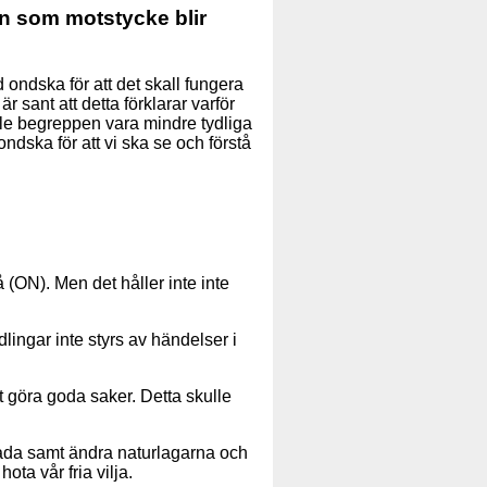
an som motstycke blir
ed ondska för att det skall fungera
r sant att detta förklarar varför
le begreppen vara mindre tydliga
ndska för att vi ska se och förstå
å (ON). Men det håller inte inte
andlingar inte styrs av händelser i
göra goda saker. Detta skulle
kada samt ändra naturlagarna och
ota vår fria vilja.