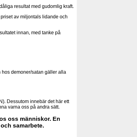
 dåliga resultat med gudomlig kraft.
d priset av miljontals lidande och
esultatet innan, med tanke på
n hos demoner/satan gäller alla
ON). Dessutom innebär det här ett
nna varna oss på andra sätt.
 hos oss människor. En
t och samarbete.