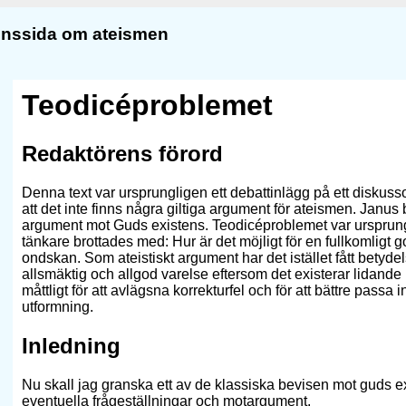
ionssida om ateismen
Teodicéproblemet
Redaktörens förord
Denna text var ursprungligen ett debattinlägg på ett disku
att det inte finns några giltiga argument för ateismen. Janus
argument mot Guds existens. Teodicéproblemet var ursprung
tänkare brottades med: Hur är det möjligt för en fullkomligt go
ondskan. Som ateistiskt argument har det istället fått betydel
allsmäktig och allgod varelse eftersom det existerar lidande 
måttligt för att avlägsna korrekturfel och för att bättre passa 
utformning.
Inledning
Nu skall jag granska ett av de klassiska bevisen mot guds 
eventuella frågeställningar och motargument.