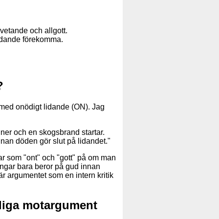
lvetande och allgott.
 lidande förekomma.
?
 med onödigt lidande (ON). Jag
xt ner och en skogsbrand startar.
innan döden gör slut på lidandet."
ar som "ont" och "gott" på om man
ringar bara beror på gud innan
 argumentet som en intern kritik
anliga motargument